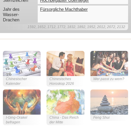
Sternzeichen
Hochbegabter Überflieger
Jahr des 
Fürsorgliche Machthaber
Wasser-
Drachen
1592, 1652, 1712, 1772, 1832, 1892, 1952, 2012, 2072, 2132
Chinesischer
Chinesisches
Wer passt zu wem?
Kalender
Horoskop 2026
I-Ging-Orakel
China - Das Reich
Feng Shui
befragen
der Mitte