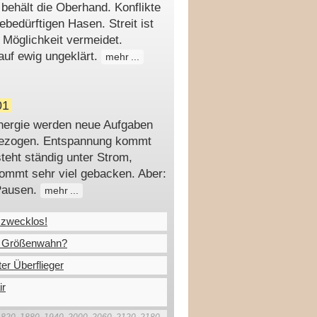
 behält die Oberhand. Konflikte
ebedürftigen Hasen. Streit ist
 Möglichkeit vermeidet.
uf ewig ungeklärt.
mehr
01
 Energie werden neue Aufgaben
gezogen. Entspannung kommt
teht ständig unter Strom,
ekommt sehr viel gebacken. Aber:
Pausen.
mehr
 zwecklos!
r Größenwahn?
r Überflieger
ir