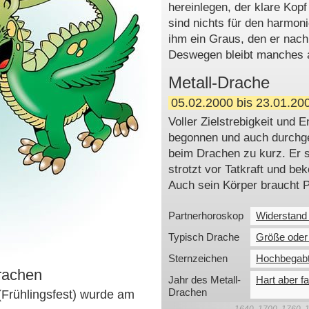
hereinlegen, der klare Kopf
sind nichts für den harmoni
ihm ein Graus, den er nach
Deswegen bleibt manches a
Metall-Drache
05.02.2000 bis 23.01.20
Voller Zielstrebigkeit und
begonnen und auch durch
beim Drachen zu kurz. Er s
strotzt vor Tatkraft und b
Auch sein Körper braucht 
Partnerhoroskop
Widerstand
Typisch Drache
Größe ode
Sternzeichen
Hochbegabte
rachen
Jahr des Metall-
Hart aber fa
Drachen
(Frühlingsfest) wurde am