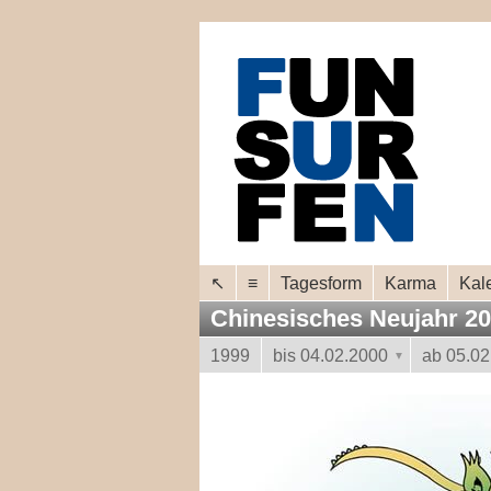
↖
≡
Tagesform
Karma
Kal
Chinesisches Neujahr 2
1999
bis 04.02.2000
ab 05.02