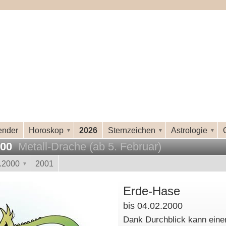
ender
Horoskop
2026
Sternzeichen
Astrologie
000
Metall-Drache (ab 5. Februar)
.2000
2001
Erde-Hase
bis 04.02.2000
Dank Durchblick kann eine