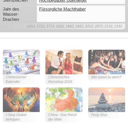
Sternzeichen
Hochbegabter Überflieger
Jahr des 
Fürsorgliche Machthaber
Wasser-
Drachen
1652, 1712, 1772, 1832, 1892, 1952, 2012, 2072, 2132, 2192
Chinesischer
Chinesisches
Wer passt zu wem?
Kalender
Horoskop 2026
I-Ging-Orakel
China - Das Reich
Feng Shui
befragen
der Mitte