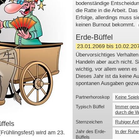
bodenständige Entscheidung
die Ratte in die Arbeit. Das 
Erfolge, allerdings muss s
keinen Burnout bekommt.
Erde-Büffel
23.01.2069 bis 10.02.20
Übervorsichtiges Verhalten 
Handeln aber auch nicht. Si
wichtig, vor allem wenn es
Dieses Jahr ist da keine A
spontanen Ausgaben gezw
Partnerhoroskop
Keine Spiel
Typisch Büffel
Immer gera
durch die 
Sternzeichen
Ruhiger Anf
ffels
Jahr des Erde-
In der Ruhe 
Frühlingsfest) wird am 23.
Büffels