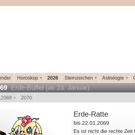
ender
Horoskop
2026
Sternzeichen
Astrologie
069
Erde-Büffel (ab 23. Januar)
.2069
2070
Erde-Ratte
bis 22.01.2069
Es ist nicht die rechte Zeit