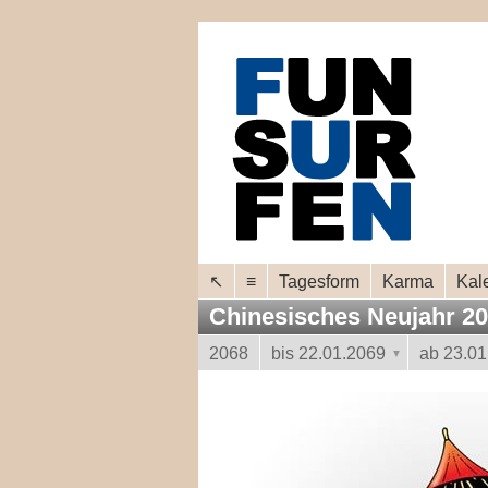
↖
≡
Tagesform
Karma
Kal
Chinesisches Neujahr 2
2068
bis 22.01.2069
ab 23.01