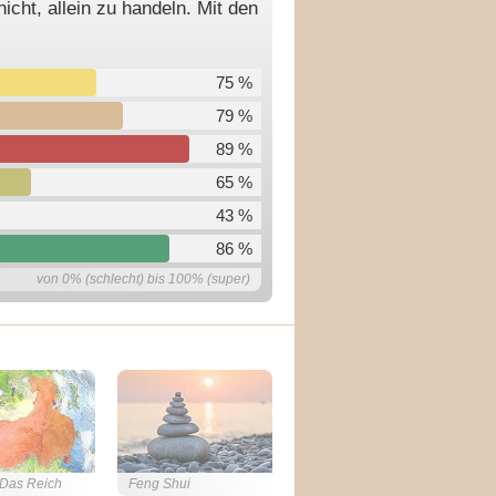
cht, allein zu handeln. Mit den
75 %
79 %
89 %
65 %
43 %
86 %
von 0% (schlecht) bis 100% (super)
 Das Reich
Feng Shui