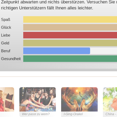
Zeitpunkt abwarten und nichts überstürzen. Versuchen Sie ni
richtigen Unterstützern fällt Ihnen alles leichter.
Spaß
Glück
Liebe
Geld
Beruf
Gesundheit
Wer passt zu wem?
I-Ging-Orakel
China -