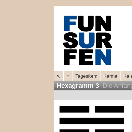
↖
≡
Tagesform
Karma
Kal
Hexagramm 3
Die Anfan