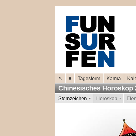
↖
≡
Tagesform
Karma
Kal
Chinesisches Horoskop
Sternzeichen
Horoskop
Ele