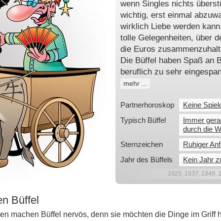
wenn Singles nichts überstü
wichtig, erst einmal abzuwa
wirklich Liebe werden kann.
tolle Gelegenheiten, über 
die Euros zusammenzuhalten
Die Büffel haben Spaß an 
beruflich zu sehr eingespa
mehr
Partnerhoroskop
Keine Spiel
Typisch Büffel
Immer gera
durch die 
Sternzeichen
Ruhiger Anf
Jahr des Büffels
Kein Jahr 
1925, 1937, 1949, 
n Büffel
 machen Büffel nervös, denn sie möchten die Dinge im Griff h