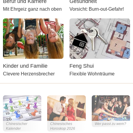
Beruf und Karriere
Gesundheit
Mit Ehrgeiz ganz nach oben
Vorsicht: Burn-out-Gefahr!
Kinder und Familie
Feng Shui
Clevere Herzensbrecher
Flexible Wohnträume
Chinesischer
Chinesisches
Wer passt zu wem?
Kalender
Horoskop 2026