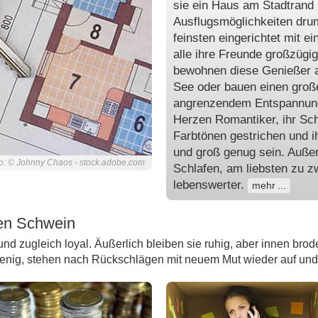
sie ein Haus am Stadtrand 
Ausflugsmöglichkeiten dru
feinsten eingerichtet mit 
alle ihre Freunde großzügi
bewohnen diese Genießer 
See oder bauen einen groß
angrenzendem Entspannung
Herzen Romantiker, ihr Sc
Farbtönen gestrichen und ih
und groß genug sein. Auß
o: © Johnny Chaos - stock.adobe.com
Schlafen, am liebsten zu z
lebenswerter.
mehr
en Schwein
d zugleich loyal. Äußerlich bleiben sie ruhig, aber innen brodel
 wenig, stehen nach Rückschlägen mit neuem Mut wieder auf und