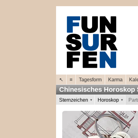
↖
≡
Tagesform
Karma
Kal
Chinesisches Horoskop
Sternzeichen
Horoskop
Par