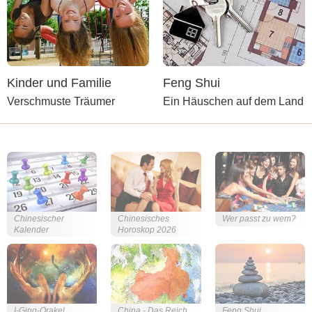
Kinder und Familie
Feng Shui
Verschmuste Träumer
Ein Häuschen auf dem Land
Chinesischer
Chinesisches
Wer passt zu wem?
Kalender
Horoskop 2026
I-Ging-Orakel
China - Das Reich
Feng Shui