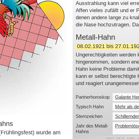
Ausstrahlung kann viel er
Affen vieles zufällt und er 
denen andere lange zu kna
die Nase hochzutragen. D
Metall-Hahn
08.02.1921 bis 27.01.19
Ungerechtigkeiten werden k
hingenommen, sondern ener
Hahn keine Probleme damit,
kann er selbst berechtigte
und reagiert unangemessen
Partnerhoroskop
Galante He
Typisch Hahn
Mehr als de
Sternzeichen
Schillernder
ahns
Jahr des Metall-
Problemlöse
Hahns
(Frühlingsfest) wurde am