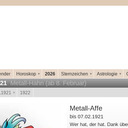
ender
Horoskop
2026
Sternzeichen
Astrologie
921
Metall-Hahn (ab 8. Februar)
.1921
1922
Metall-Affe
bis 07.02.1921
Wer hat, der hat. Dank übe