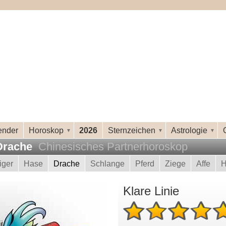
ender
Horoskop
2026
Sternzeichen
Astrologie
 Drache
Chinesisches Partnerhoroskop
iger
Hase
Drache
Schlange
Pferd
Ziege
Affe
H
Klare Linie