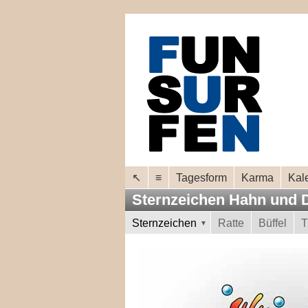
↖
≡
Tagesform
Karma
Kal
Sternzeichen Hahn und
Sternzeichen
Ratte
Büffel
T