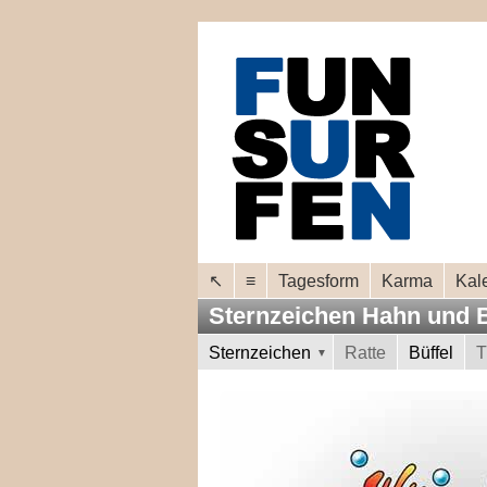
↖
≡
Tagesform
Karma
Kal
Sternzeichen Hahn und 
Sternzeichen
Ratte
Büffel
T