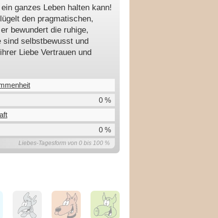
e ein ganzes Leben halten kann!
flügelt den pragmatischen,
 er bewundert die ruhige,
e sind selbstbewusst und
ihrer Liebe Vertrauen und
ommenheit
0 %
aft
0 %
Liebes-Tagesform von 0 bis 100 %