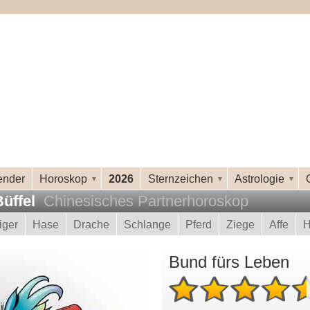
ender
Horoskop
2026
Sternzeichen
Astrologie
Büffel
Chinesisches Partnerhoroskop
iger
Hase
Drache
Schlange
Pferd
Ziege
Affe
H
Bund fürs Leben