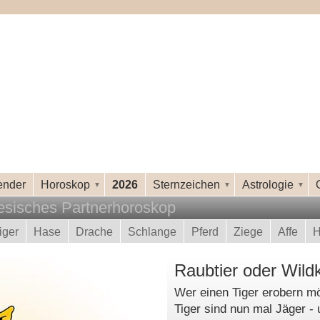
ender
Horoskop
2026
Sternzeichen
Astrologie
esisches Partnerhoroskop
iger
Hase
Drache
Schlange
Pferd
Ziege
Affe
H
Raubtier oder Wild
Wer einen Tiger erobern mö
Tiger sind nun mal Jäger -