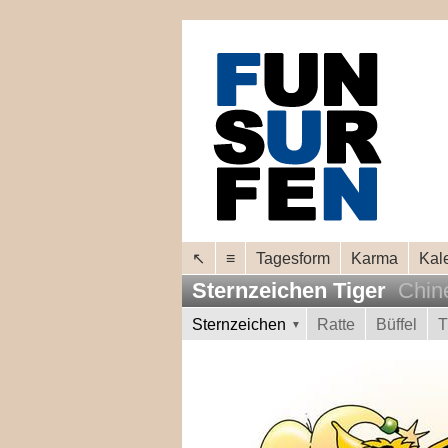
↖
≡
Tagesform
Karma
Kal
Sternzeichen Tiger
Chin
Sternzeichen
Ratte
Büffel
T