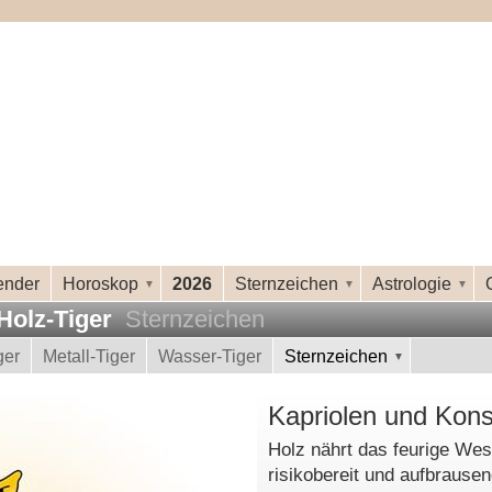
ender
Horoskop
2026
Sternzeichen
Astrologie
Holz-Tiger
Sternzeichen
ger
Metall-Tiger
Wasser-Tiger
Sternzeichen
Kapriolen und Kon
Holz nährt das feurige Wes
risikobereit und aufbrause