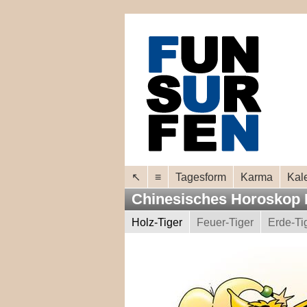
↖
≡
Tagesform
Karma
Kal
Chinesisches Horoskop 
Holz-Tiger
Feuer-Tiger
Erde-Ti