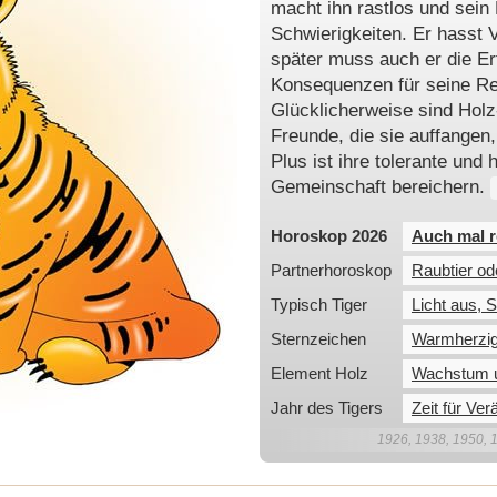
macht ihn rastlos und sein L
Schwierigkeiten. Er hasst 
später muss auch er die E
Konsequenzen für seine Re
Glücklicherweise sind Holz-
Freunde, die sie auffangen,
Plus ist ihre tolerante und h
Gemeinschaft bereichern.
Horoskop 2026
Auch mal r
Partnerhoroskop
Raubtier od
Typisch Tiger
Licht aus, 
Sternzeichen
Warmherzig
Element Holz
Wachstum 
Jahr des Tigers
Zeit für Ve
1926, 1938, 1950, 