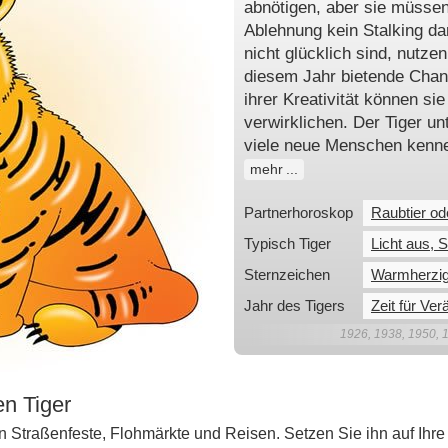
abnötigen, aber sie müsse
Ablehnung kein Stalking da
nicht glücklich sind, nutzen
diesem Jahr bietende Chan
ihrer Kreativität können si
verwirklichen. Der Tiger u
viele neue Menschen kennen
mehr
Partnerhoroskop
Raubtier od
Typisch Tiger
Licht aus, 
Sternzeichen
Warmherzig
Jahr des Tigers
Zeit für Ve
1926, 1938, 1950, 
n Tiger
 Straßenfeste, Flohmärkte und Reisen. Setzen Sie ihn auf Ihre S