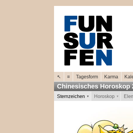
↖
≡
Tagesform
Karma
Kal
Chinesisches Horoskop
Sternzeichen
Horoskop
Ele