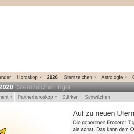
ender
Horoskop
2026
Sternzeichen
Astrologie
 2020
Sternzeichen Tiger
ment
Partnerhoroskop
Stärken
Schwächen
Auf zu neuen Ufer
Die geborenen Eroberer Tig
als sonst. Das kann dem O