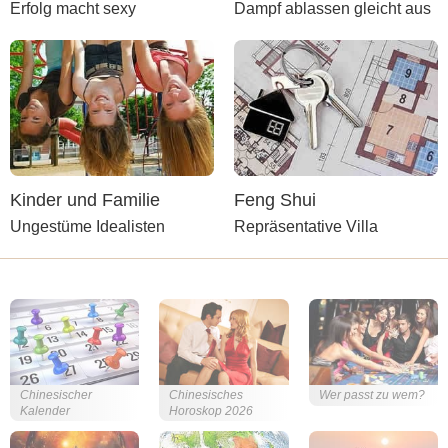
Erfolg macht sexy
Dampf ablassen gleicht aus
Kinder und Familie
Feng Shui
Ungestüme Idealisten
Repräsentative Villa
Chinesischer
Chinesisches
Wer passt zu wem?
Kalender
Horoskop 2026